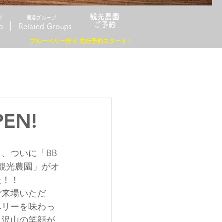
観光農園
プ
​関連グループ
​ご予約
p
Related Groups
ブルーベリー狩り 先行予約スタート！
EN!
、ついに「BB 
ー観光農園」がオ
た！！
ご来場いただ
ベリーを味わっ
。沢山の笑顔が