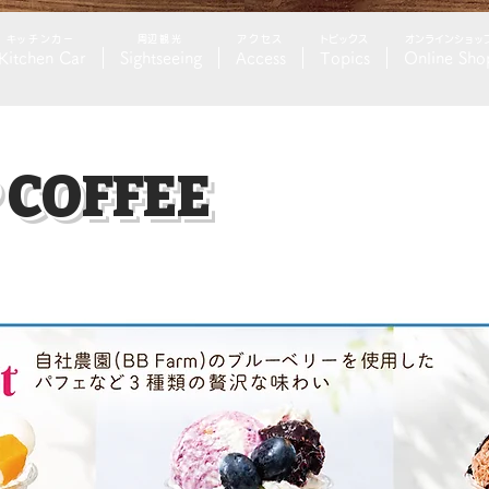
​キッチンカー
​周辺観光
アクセス
トピックス
​オンラインショッ
Kitchen Car
Sightseeing
Access
Topics
Online Sho
 COFFEE