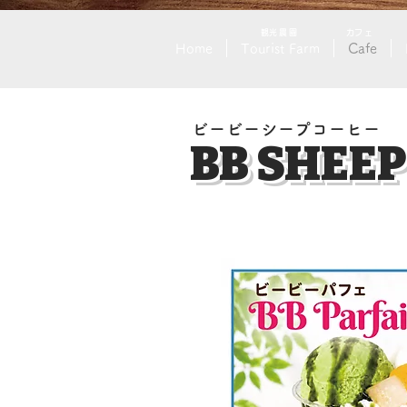
​観光農園
​カフェ
Home
Tourist Farm
Cafe
ビービーシープコーヒー
BB SHEEP
​摩周店