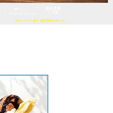
観光農園
プ
​関連グループ
​ご予約
p
Related Groups
ブルーベリー狩り 先行予約スタート！